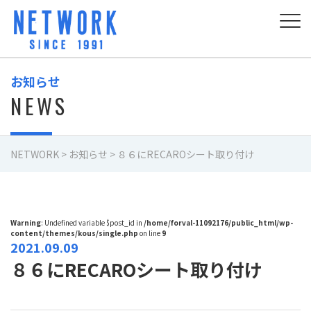
お知らせ
NEWS
NETWORK
>
お知らせ
>
８６にRECAROシート取り付け
Warning
: Undefined variable $post_id in
/home/forval-11092176/public_html/wp-
content/themes/kous/single.php
on line
9
2021.09.09
８６にRECAROシート取り付け