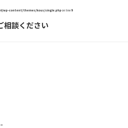
tml/wp-content/themes/kous/single.php
on line
9
ご相談ください
。
ね。