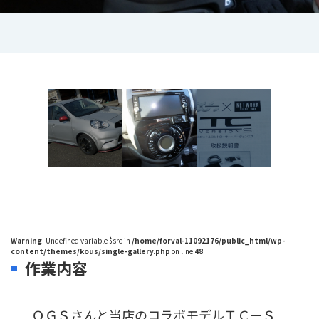
Warning
: Undefined variable $src in
/home/forval-11092176/public_html/wp-
content/themes/kous/single-gallery.php
on line
48
作業内容
ＯＧＳさんと当店のコラボモデルＴＣ－Ｓ